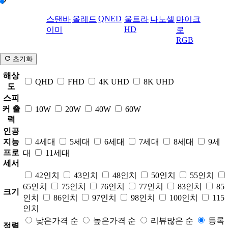
QNED
스탠바
올레드
울트라
나노셀
마이크
HD
이미
로
RGB
초기화
해상
QHD
FHD
4K UHD
8K UHD
도
스피
커 출
10W
20W
40W
60W
력
인공
지능
4세대
5세대
6세대
7세대
8세대
9세
프로
대
11세대
세서
42인치
43인치
48인치
50인치
55인치
65인치
75인치
76인치
77인치
83인치
85
크기
인치
86인치
97인치
98인치
100인치
115
인치
낮은가격 순
높은가격 순
리뷰많은 순
등록
정렬