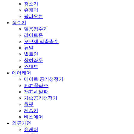
청소기
슈케어
광파오븐
정수기
얼음정수기
라이트온
오브제 맞춤출수
듀얼
빌트인
상하좌우
스탠드
에어케어
에어로 공기청정기
360° 플러스
360° ai 알파
가습공기청정기
월핏
제습기
바스에어
의류가전
슈케어