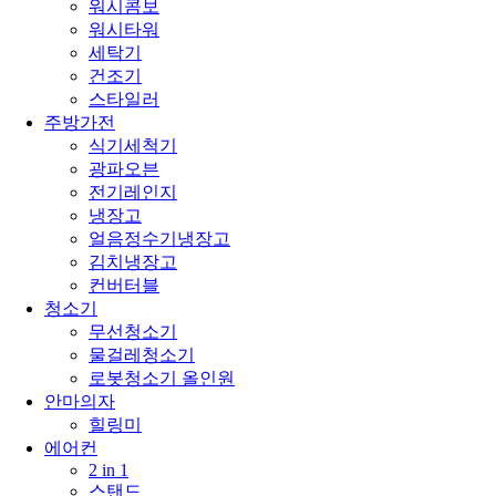
워시콤보
워시타워
세탁기
건조기
스타일러
주방가전
식기세척기
광파오븐
전기레인지
냉장고
얼음정수기냉장고
김치냉장고
컨버터블
청소기
무선청소기
물걸레청소기
로봇청소기 올인원
안마의자
힐링미
에어컨
2 in 1
스탠드