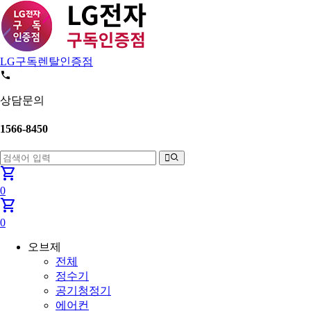
LG구독렌탈인증점
상담문의
1566-8450
shopping_cart
0
shopping_cart
0
오브제
전체
정수기
공기청정기
에어컨