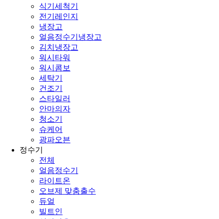
식기세척기
전기레인지
냉장고
얼음정수기냉장고
김치냉장고
워시타워
워시콤보
세탁기
건조기
스타일러
안마의자
청소기
슈케어
광파오븐
정수기
전체
얼음정수기
라이트온
오브제 맞춤출수
듀얼
빌트인