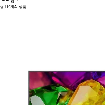
일 순
총
110
개의 상품