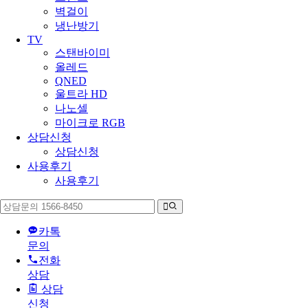
벽걸이
냉난방기
TV
스탠바이미
올레드
QNED
울트라 HD
나노셀
마이크로 RGB
상담신청
상담신청
사용후기
사용후기
카톡
문의
전화
상담
상담
신청