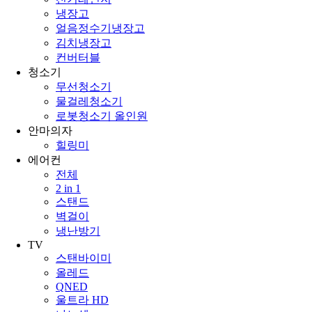
냉장고
얼음정수기냉장고
김치냉장고
컨버터블
청소기
무선청소기
물걸레청소기
로봇청소기 올인원
안마의자
힐링미
에어컨
전체
2 in 1
스탠드
벽걸이
냉난방기
TV
스탠바이미
올레드
QNED
울트라 HD