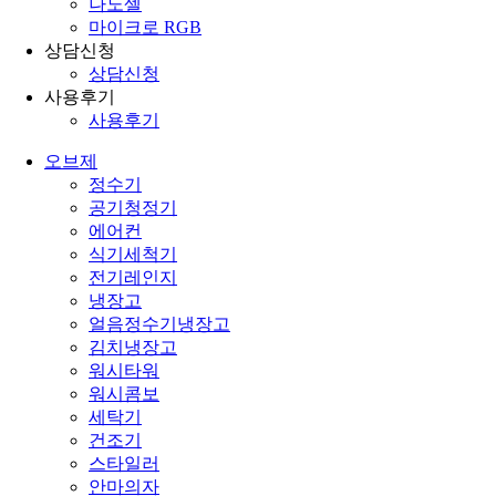
나노셀
마이크로 RGB
상담신청
상담신청
사용후기
사용후기
오브제
정수기
공기청정기
에어컨
식기세척기
전기레인지
냉장고
얼음정수기냉장고
김치냉장고
워시타워
워시콤보
세탁기
건조기
스타일러
안마의자