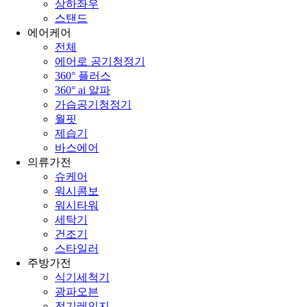
상하좌우
스탠드
에어케어
전체
에어로 공기청정기
360° 플러스
360° ai 알파
가습공기청정기
월핏
제습기
바스에어
의류가전
슈케어
워시콤보
워시타워
세탁기
건조기
스타일러
주방가전
식기세척기
광파오븐
전기레인지