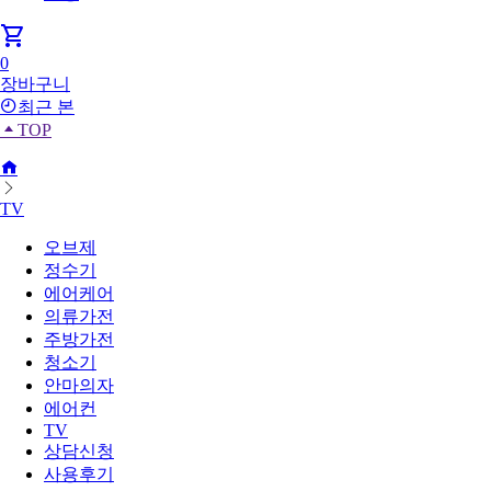
shopping_cart
0
장바구니
최근 본
TOP
TV
오브제
정수기
에어케어
의류가전
주방가전
청소기
안마의자
에어컨
TV
상담신청
사용후기