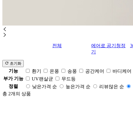
전체
에어로 공기청정
기
초기화
기능
환기
온풍
송풍
공간케어
바디케어
부가 기능
UV팬살균
무드등
정렬
낮은가격 순
높은가격 순
리뷰많은 순
총
2
개의 상품