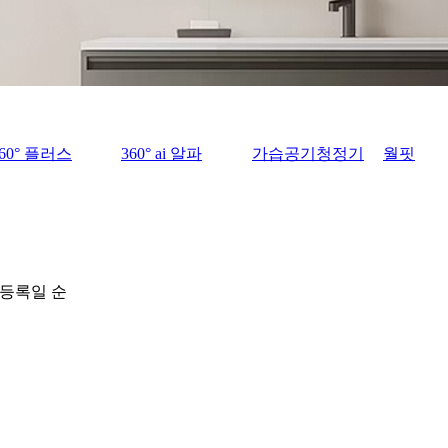
360° 플러스
360° ai 알파
가습공기청정기
월핏
등록일 순