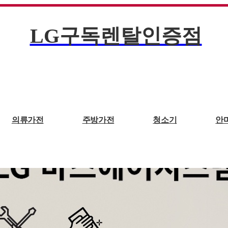
LG구독렌탈인증점
의류가전
주방가전
청소기
안