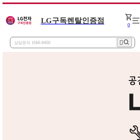
shopping_cart
LG구독렌탈인증점
오브제
0
안마의자