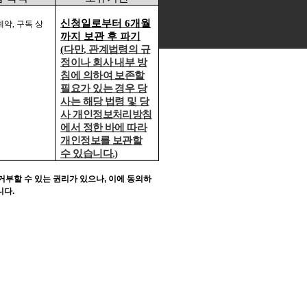
신청일로부터
6
개월
예약
,
구독 상
까지 보관 후 파기
(
다만
,
관계법령의 규
정이나 회사 내부 방
침에 의하여 보존할
필요가 있는 경우 당
사는 해당 법령 및 당
사 개인정보처리방침
에서 정한 바에 따라
개인정보를 보관할
수 있습니다
.)
거부할 수 있는 권리가 있으나
,
이에 동의하
니다
.