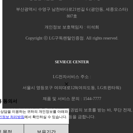
부산광역시 수영구 남천바다로21번길 6 (광안동, 세종오스타)
807호
개인정보 보호책임자 : 이석희
Copyright ⓒ LG구독렌탈인증점. All rights reserved.
SEVIECE CENTER
LG전자서비스 주소 :
서울시 영등포구 여의대로128(여의도동, LG트윈타워)
제품 및 서비스 문의 : 1544-7777
용 동의서
본 사이트의 모든 콘텐츠는 저작권법의 보호를 받는 바, 무단 전재,
독상담을 이용하는 귀하의 개인정보를 아래와
복사, 배포 등을 금합니다.
인정보
처리방침
에서 확인하실 수 있습니다
.
 목적
보유기간