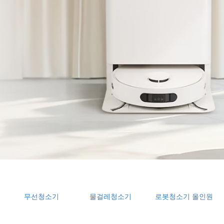
무선청소기
물걸레청소기
로봇청소기 올인원