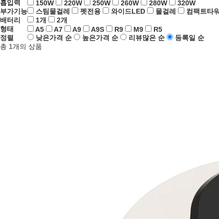
흡입력
150W
220W
250W
260W
280W
320W
부가기능
스팀물걸레
펫전용
와이드LED
물걸레
컴팩트타
배터리
1개
2개
형태
A5
A7
A9
A9S
R9
M9
R5
정렬
낮은가격 순
높은가격 순
리뷰많은 순
등록일 순
총
1
개의 상품