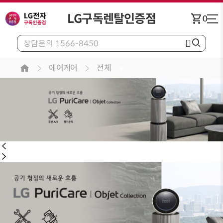
LG구독렌탈인증점
shopping_cart
0
에어케어
전체