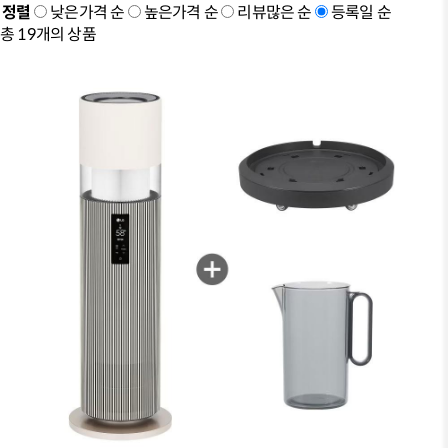
정렬
낮은가격 순
높은가격 순
리뷰많은 순
등록일 순
총
19
개의 상품