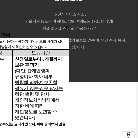
LG전자서비스 주소 :
서울시 영등포구 여의대로128(여의도동, LG트윈타워)
제품 및 서비스 문의 : 1544-7777
동의서
본 사이트의 모든 콘텐츠는 저작권법의 보호를 받는 바, 무단 전재, 복사,
을 이용하는 귀하의 개인정보를 아래와 같이
리방침
에서 확인하실 수 있습니다
.
배포 등을 금합니다.
적
보유기간
신청일로부터
6
개월까지
구독
보관 후 파기
(
다만
,
관계법령의
규정이나 회사 내부
방침에 의하여 보존할
필요가 있는 경우 당사는
해당 법령 및 당사
개인정보처리방침에서
정한 바에 따라
개인정보를 보관할 수
있습니다
.)
 수 있는 권리가 있으나
,
이에 동의하지 않을
shopping_cart