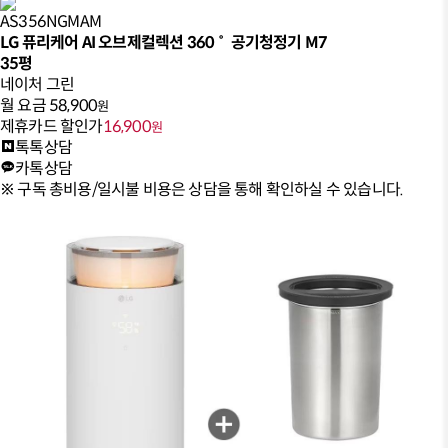
AS356NGMAM
LG 퓨리케어 AI 오브제컬렉션 360˚ 공기청정기 M7
35평
네이처 그린
월 요금
58,900
원
제휴카드 할인가
16,900
원
톡톡상담
카톡상담
※ 구독 총비용/일시불 비용은 상담을 통해 확인하실 수 있습니다.