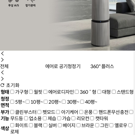
에어로 공기청정기
360° 플러스
360° ai 알파
초기화
형태
가구형
월핏
에어로디자인
360˚형
대형
스탠드형
청정
5평~
10평~
20평~
30평~
40평~
면적
부가
클린부스터
펫모드
아기케어
온풍
핸드폰무선충전
기능
무드등
업소용
제습
가습
리모컨
캣타워
화이트
블랙
실버
베이지
브라운
그린
옐로우
색상
로제