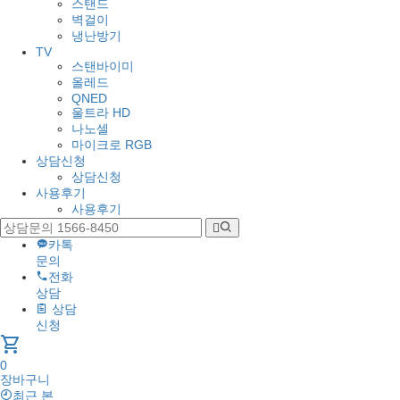
스탠드
벽걸이
냉난방기
TV
스탠바이미
올레드
QNED
울트라 HD
나노셀
마이크로 RGB
상담신청
상담신청
사용후기
사용후기
카톡
문의
전화
상담
상담
신청
shopping_cart
0
장바구니
최근 본