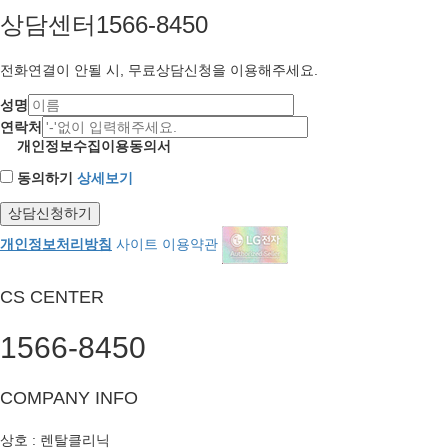
(
다만
,
관계법령의
상담센터
1566-8450
규정이나 회사 내
부 방침에 의하여
보존할 필요가 있
전화연결이 안될 시, 무료상담신청을 이용해주세요.
는 경우 당사는 해
당 법령 및 당사 개
성명
인정보처리방침에
연락처
서 정한 바에 따라
개인정보수집이용동의서
개인정보를 보관
동의하기
상세보기
할 수 있습니다
.)
귀하는
위 정보에 대한 수집
∙
이용 동의를 거부할 수 있는 권리가 있으나
,
이
에 동의하지 않을 경우 구독상담이 제한될 수 있습니다
.
개인정보처리방침
사이트 이용약관
CS CENTER
1566-8450
COMPANY INFO
상호 : 렌탈클리닉