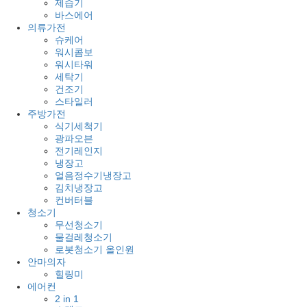
제습기
바스에어
의류가전
슈케어
워시콤보
워시타워
세탁기
건조기
스타일러
주방가전
식기세척기
광파오븐
전기레인지
냉장고
얼음정수기냉장고
김치냉장고
컨버터블
청소기
무선청소기
물걸레청소기
로봇청소기 올인원
안마의자
힐링미
에어컨
2 in 1