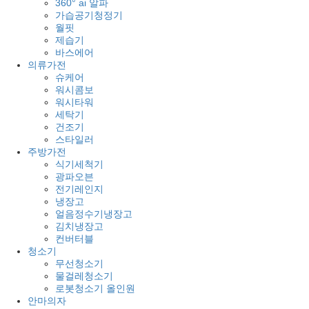
360° ai 알파
가습공기청정기
월핏
제습기
바스에어
의류가전
슈케어
워시콤보
워시타워
세탁기
건조기
스타일러
주방가전
식기세척기
광파오븐
전기레인지
냉장고
얼음정수기냉장고
김치냉장고
컨버터블
청소기
무선청소기
물걸레청소기
로봇청소기 올인원
안마의자