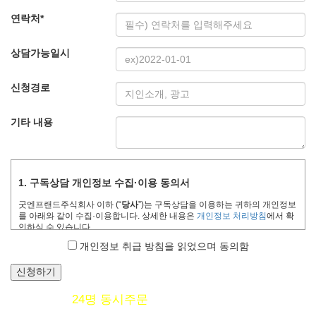
연락처
*
상담가능일시
신청경로
기타 내용
1. 구독상담 개인정보 수집·이용 동의서
굿엔프랜드주식회사 이하
(“
당사
”)
는 구독상담을 이용하는 귀하의 개인정보
를 아래와 같이 수집
·
이용합니다
.
상세한 내용은
개인정보
처리방침
에서 확
인하실 수 있습니다
.
개인정보 취급 방침을 읽었으며 동의함
수집 항목
수집 목적
보유기간
신청하기
신청일로부터
6
개
이름
,
연락처
구독 상담 예약
,
구독
상담 진행
월까지 보관 후 파
24
명 동시주문
06시 17분
기준
기