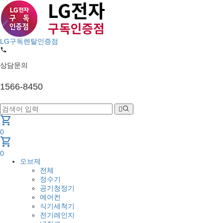
LG구독렌탈인증점
상담문의
1566-8450
shopping_cart
0
shopping_cart
0
오브제
전체
정수기
공기청정기
에어컨
식기세척기
전기레인지