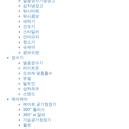
얼음정수기냉장고
김치냉장고
워시타워
워시콤보
세탁기
건조기
스타일러
안마의자
청소기
슈케어
광파오븐
정수기
얼음정수기
라이트온
오브제 맞춤출수
듀얼
빌트인
상하좌우
스탠드
에어케어
에어로 공기청정기
360° 플러스
360° ai 알파
가습공기청정기
월핏