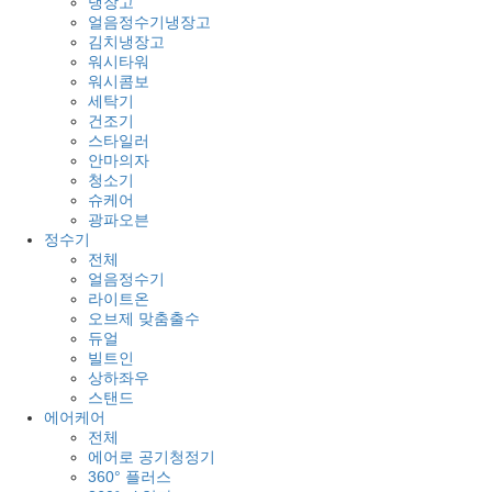
냉장고
얼음정수기냉장고
김치냉장고
워시타워
워시콤보
세탁기
건조기
스타일러
안마의자
청소기
슈케어
광파오븐
정수기
전체
얼음정수기
라이트온
오브제 맞춤출수
듀얼
빌트인
상하좌우
스탠드
에어케어
전체
에어로 공기청정기
360° 플러스