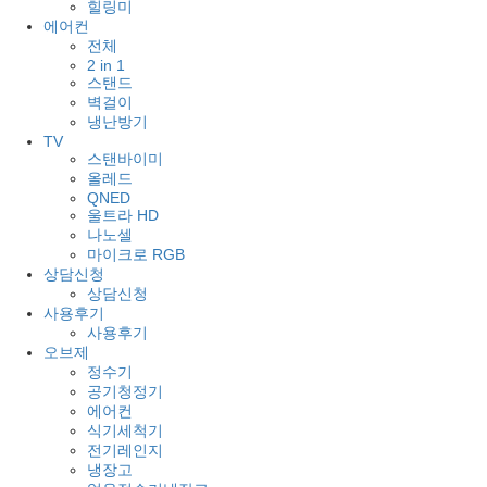
힐링미
에어컨
전체
2 in 1
스탠드
벽걸이
냉난방기
TV
스탠바이미
올레드
QNED
울트라 HD
나노셀
마이크로 RGB
상담신청
상담신청
사용후기
사용후기
오브제
정수기
공기청정기
에어컨
식기세척기
전기레인지
냉장고